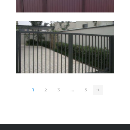
1
2
3
…
5